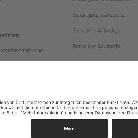
Schuttgütertransporte
Sand, Kies & Trachyt
nehmen
Recycling-Baustoffe
ternehmensgruppe
rte
e
Karriere
Übersicht
e
So geht's
eiten