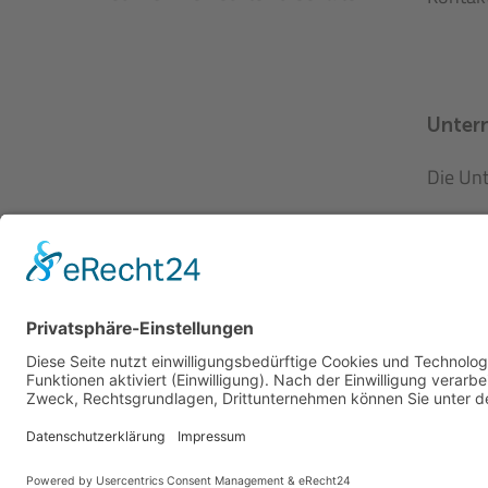
Unter
Die Un
Stando
Histori
Neues
Projekt
Neuigk