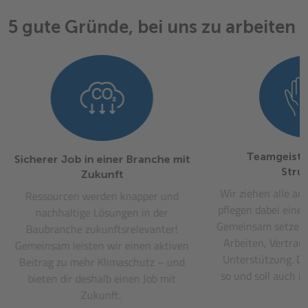
5 gute Gründe,
bei uns zu arbeiten
Teamgeist u
Sicherer Job in einer Branche mit
Stru
Zukunft
Wir ziehen alle an
Ressourcen werden knapper und
pflegen dabei eine
nachhaltige Lösungen in der
Gemeinsam setzen w
Baubranche zukunftsrelevanter!
Arbeiten, Vertrau
Gemeinsam leisten wir einen aktiven
Unterstützung. D
Beitrag zu mehr Klimaschutz – und
so und soll auch in
bieten dir deshalb einen Job mit
Zukunft.